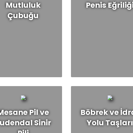
Mutluluk
Penis Eğriliğ
Çubuğu
letişim
Mesane Pil ve
Böbrek ve İdr
udendal Sinir
Yolu Taşlar