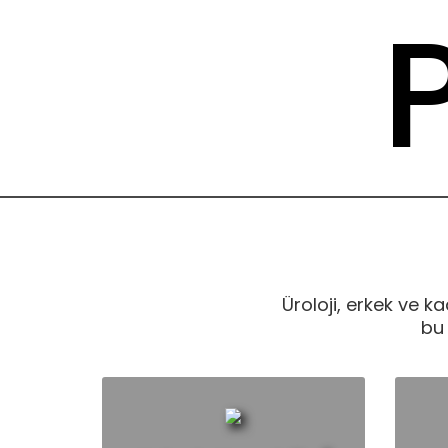
P
Üroloji, erkek ve k
bu 
Ü