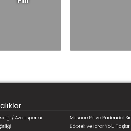
Pili
alıklar
ısırlığı / Azoospermi
Mesane Pili ve Pudendal Sinir
riliği
Böbrek ve İdrar Yolu Taşları