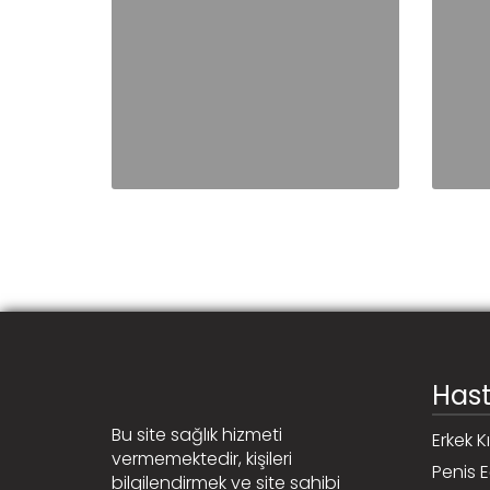
Hast
Bu site sağlık hizmeti
Erkek K
vermemektedir, kişileri
Penis Eğ
bilgilendirmek ve site sahibi