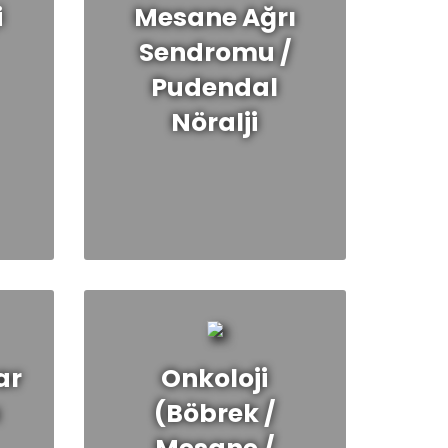
i
Mesane Ağrı
Sendromu /
Pudendal
Nöralji
ar
Onkoloji
ı
(Böbrek /