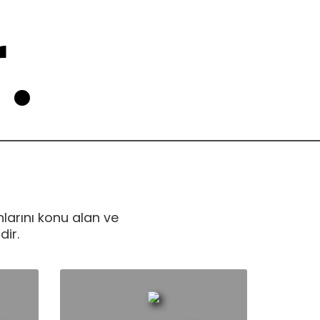
.
 EROL
nlarını konu alan ve
dir.
ı