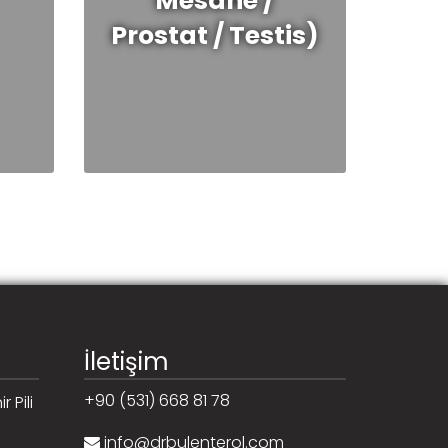
Mesane /
Prostat / Testis)
İletişim
+90 (531) 668 81 78
 Pili
info@drbulenterol.com